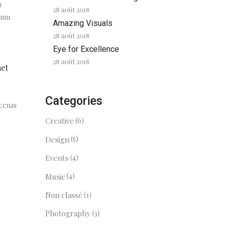
m
28 août 2018
ntum
Amazing Visuals
28 août 2018
Eye for Excellence
28 août 2018
met
Categories
ecenas
(6)
Creative
(5)
Design
(4)
Events
(4)
Music
(1)
Non classé
(3)
Photography