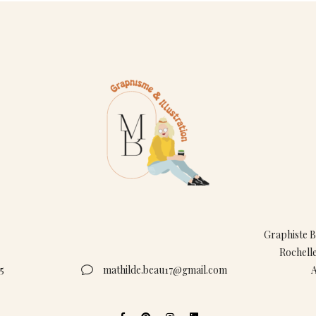
Graphiste B
Rochelle
55
mathilde.beau17@gmail.com
A