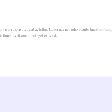
, viverra quis, feugiat a, tellus. Maecenas nec odio et ante tincidunt tem
s faucibus sit amet orci eget eros est.