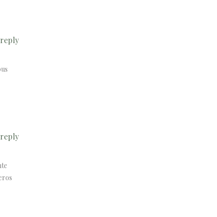
reply
pus
reply
nte
 eros