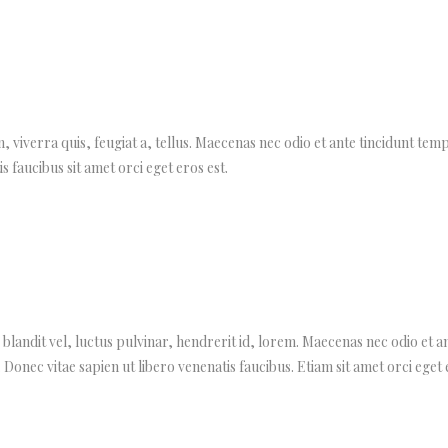
, viverra quis, feugiat a, tellus. Maecenas nec odio et ante tincidunt tem
s faucibus sit amet orci eget eros est.
andit vel, luctus pulvinar, hendrerit id, lorem. Maecenas nec odio et a
 Donec vitae sapien ut libero venenatis faucibus. Etiam sit amet orci eget