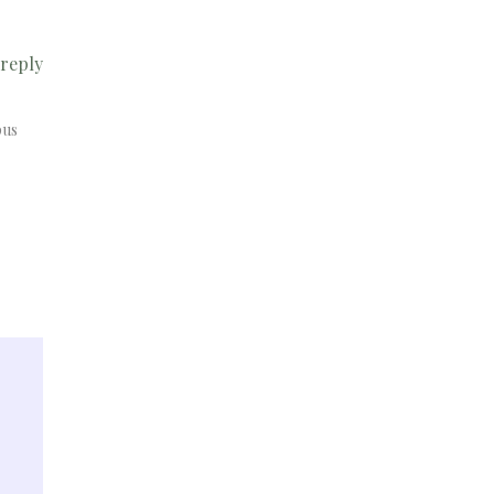
reply
pus