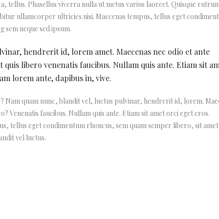
 a, tellus. Phasellus viverra nulla ut metus varius laoreet. Quisque rutru
rabitur ullamcorper ultricies nisi. Maecenas tempus, tellus eget condime
ng sem neque sed ipsum.
lvinar, hendrerit id, lorem amet. Maecenas nec odio et ante
 quis libero venenatis faucibus. Nullam quis ante. Etiam sit a
uam lorem ante, dapibus in, vive.
Nam quam nunc, blandit vel, luctus pulvinar, hendrerit id, lorem. Ma
ro? Venenatis faucibus. Nullam quis ante. Etiam sit amet orci eget eros.
pus, tellus eget condimentum rhoncus, sem quam semper libero, sit amet
dit vel luctus.