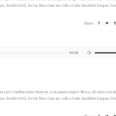
nar, hendrerit id, lorem. Maecenas nec odio et ante tincidunt tempus. Do
Share:
Utilisez
00:00
les
flèches
haut/bas
pour
augmenter
ou
lus eget condimentum rhoncus, sem quam semper libero, sit amet sem n
diminuer
nar, hendrerit id, lorem. Maecenas nec odio et ante tincidunt tempus. Do
le
volume.