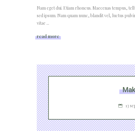
Nam eget dui. Etiam rhoncus. Maecenas tempus, tel
sed ipsum. Nam quam nunc, blandit vel, luctus pulvi
vitae
read more
Mak
13 se