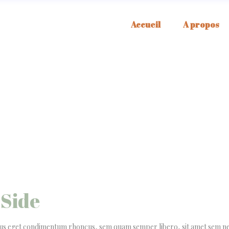
Accueil
A propos
 Side
lus eget condimentum rhoncus, sem quam semper libero, sit amet sem n