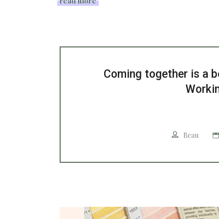
read more
Coming together is a b
Workin
Beau