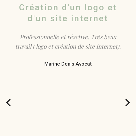
go
Création d'un logo et
C
d'un site internet
étente
Profe
recom
Professionnelle et réactive. Très beau
travail ( logo et création de site internet).
n de
Cl
Marine Denis
Avocat